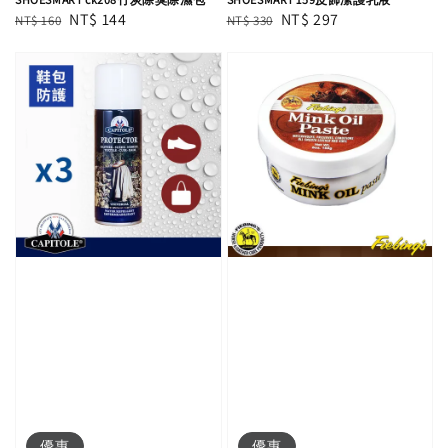
Regular
Sale
NT$ 144
Regular
Sale
NT$ 297
NT$ 160
NT$ 330
price
price
price
price
優惠
優惠