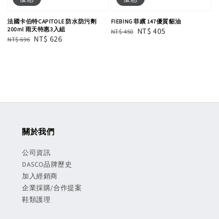
法國卡伯特CAPITOLE 防水防污劑
FIEBING 菲繽 147優質貂油
200ml 雨天特惠3入組
Regular
Sale
NT$ 405
NT$ 450
Regular
Sale
NT$ 626
NT$ 696
price
price
price
price
關於我們
公司資訊
DASCO品牌歷史
加入經銷商
企業採購/合作提案
鞋類護理