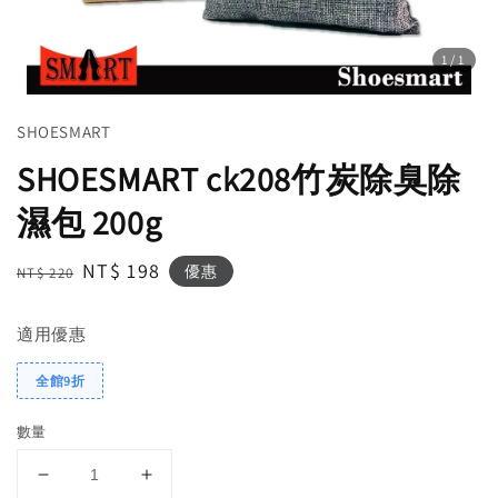
1
/1
SHOESMART
SHOESMART ck208竹炭除臭除
濕包 200g
Regular
Sale
NT$ 198
優惠
NT$ 220
price
price
適用優惠
全館9折
數量