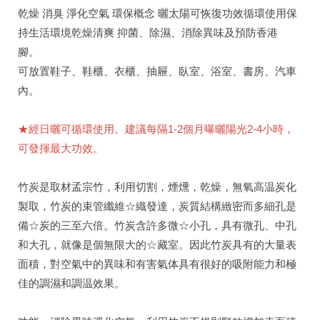
乾燥 消臭 淨化空氣 環保概念 曬太陽可恢復功效循環使用保
持生活環境乾燥清爽 抑菌、除濕、消除異味及預防香港
腳。
可放置鞋子、鞋櫃、衣櫃、抽屜、臥室、浴室、書房、汽車
內。
★經日曬可循環使用。建議每隔1-2個月曝曬陽光2-4小時，
可發揮最大功效。
竹炭是取材孟宗竹，利用切割，煙燻，乾燥，無氧高温炭化
製取，竹炭的束管纖維☆織發達，炭質結構緻密而多細孔是
備☆炭的三至六倍。竹炭含許多微☆小孔，具有微孔、中孔
和大孔，就像是個無限大的☆藏室。因此竹炭具有的大量表
面積，對空氣中的異味和有害氣体具有很好的吸附能力和極
佳的調濕和調温效果。