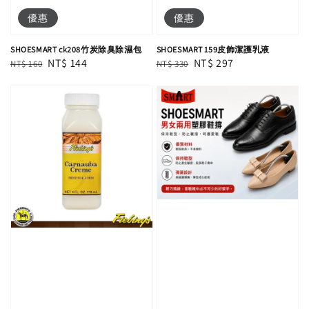
優惠
優惠
SHOESMART ck208竹炭除臭除濕包
SHOESMART 159皮飾潔護乳液
Regular
Sale
NT$ 144
Regular
Sale
NT$ 297
NT$ 160
NT$ 330
price
price
price
price