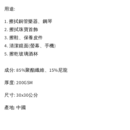
用途:
1. 擦拭銅管樂器、鋼琴
2. 擦拭珠寶首飾
3. 擦鞋、保養皮件
4. 清潔鏡面(螢幕、手機)
5. 擦乾玻璃酒杯
成分: 85%聚酯纖維、15%尼龍
厚度: 200GSM
尺寸: 30x30公分
產地: 中國