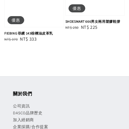
優惠
優惠
SHOESMART 666男女兩用塑膠鞋撐
Regular
Sale
NT$ 225
NT$ 250
FIEBING 菲繽 143棕櫚油皮革乳
price
price
Regular
Sale
NT$ 333
NT$ 370
price
price
關於我們
公司資訊
DASCO品牌歷史
加入經銷商
企業採購/合作提案