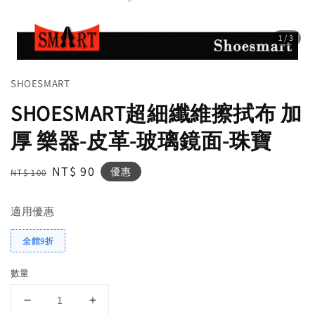
1
/3
SHOESMART
SHOESMART超細纖維擦拭布 加
厚 樂器-皮革-玻璃鏡面-珠寶
Regular
Sale
NT$ 90
優惠
NT$ 100
price
price
適用優惠
全館9折
數量