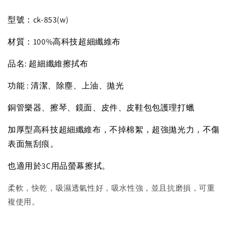
型號：ck-853(w)
材質：100%高科技超細纖維布
品名: 超細纖維擦拭布
功能 : 清潔、除塵、上油、拋光
銅管樂器、擦琴、鏡面、皮件、皮鞋包包護理打蠟
加厚型高科技超細纖維布，不掉棉絮，超強拋光力，不傷
表面無刮痕。
也適用於3C用品螢幕擦拭。
柔軟，快乾，吸濕透氣性好，吸水性強，並且抗磨損，可重
複使用。