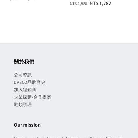
Regular
Sale
NT$ 1,782
NT$ 1,980
price
price
price
price
關於我們
公司資訊
DASCO品牌歷史
加入經銷商
企業採購/合作提案
鞋類護理
Our mission