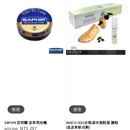
優惠
優惠
SAPHIR 莎菲爾 皮革亮光蠟
DASCO 1632女鞋原木楦鞋器 擴鞋
(送皮革軟化劑)
Regular
Sale
NT$ 297
NT$ 330