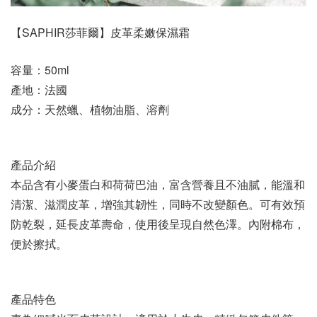
【SAPHIR莎菲爾】皮革柔嫩保濕霜
容量：50ml
產地：法國
成分：天然蠟、植物油脂、溶劑
產品介紹
本品含有小麥蛋白和荷荷巴油，富含營養且不油膩，能溫和
清潔、滋潤皮革，增強其韌性，同時不改變顏色。可有效預
防乾裂，延長皮革壽命，使用後呈現自然色澤。內附棉布，
便於擦拭。
產品特色