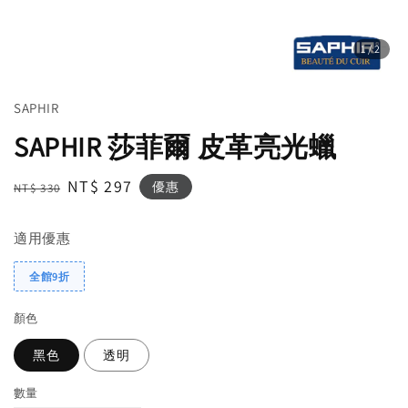
1
/2
SAPHIR
SAPHIR 莎菲爾 皮革亮光蠟
Regular
Sale
NT$ 297
優惠
NT$ 330
price
price
適用優惠
全館9折
顏色
黑色
透明
數量