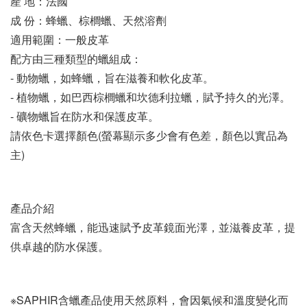
產 地：法國
成 份：蜂蠟、棕櫚蠟、天然溶劑
適用範圍：一般皮革
配方由三種類型的蠟組成：
- 動物蠟，如蜂蠟，旨在滋養和軟化皮革。
- 植物蠟，如巴西棕櫚蠟和坎德利拉蠟，賦予持久的光澤。
- 礦物蠟旨在防水和保護皮革。 
請依色卡選擇顏色(螢幕顯示多少會有色差，顏色以實品為
主)
產品介紹
富含天然蜂蠟，能迅速賦予皮革鏡面光澤，並滋養皮革，提
供卓越的防水保護。
※SAPHIR含蠟產品使用天然原料，會因氣候和溫度變化而