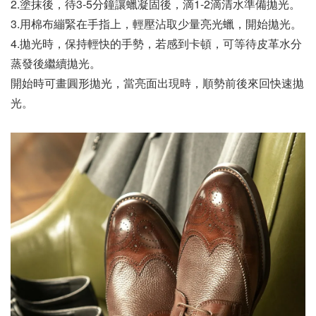
2.塗抹後，待3-5分鐘讓蠟凝固後，滴1-2滴清水準備拋光。
3.用棉布繃緊在手指上，輕壓沾取少量亮光蠟，開始拋光。
4.拋光時，保持輕快的手勢，若感到卡頓，可等待皮革水分
蒸發後繼續拋光。 
開始時可畫圓形拋光，當亮面出現時，順勢前後來回快速拋
光。