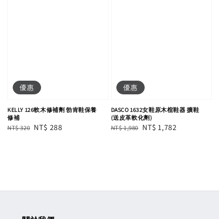
優惠
優惠
KELLY 126軟木修補劑 勃肯鞋保養
DASCO 1632女鞋原木楦鞋器 擴鞋
修補
(送皮革軟化劑)
Regular
Sale
NT$ 288
Regular
Sale
NT$ 1,782
NT$ 320
NT$ 1,980
price
price
price
price