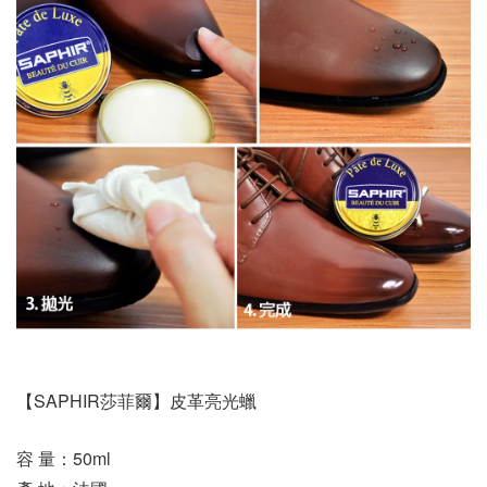
【SAPHIR莎菲爾】皮革亮光蠟
容 量：50ml