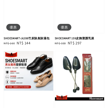
優惠
優惠
SHOESMART ck208竹炭除臭除濕包
SHOESMART 159皮飾潔護乳液
Regular
Sale
NT$ 144
Regular
Sale
NT$ 297
NT$ 160
NT$ 330
price
price
price
price