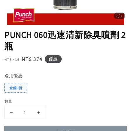
1
/1
PUNCH 060迅速清新除臭噴劑 2
瓶
Regular
Sale
NT$ 374
優惠
NT$ 416
price
price
適用優惠
全館9折
數量