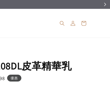
Y 108DL皮革精華乳
98
優惠