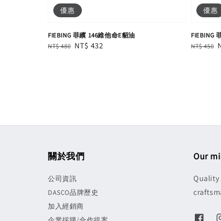
優惠
優惠
FIEBING 菲繽 146維他命E貂油
FIEBING
Regular
Sale
NT$ 432
Regular
NT$ 480
NT$ 450
price
price
price
關於我們
Our mi
Quality
公司資訊
craftsm
DASCO品牌歷史
加入經銷商
企業採購/合作提案