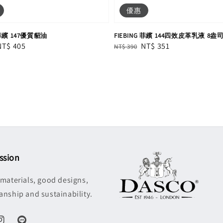
優惠
 菲繽 147優質貂油
FIEBING 菲繽 144四效皮革乳液 8盎
Sale
NT$ 405
Regular
Sale
NT$ 351
NT$ 390
price
price
price
ssion
 materials, good designs,
anship and sustainability.