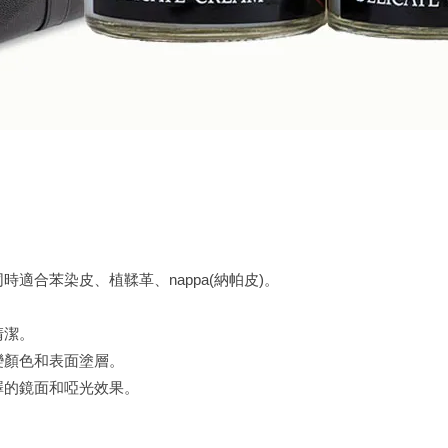
適合苯染皮、植鞣革、nappa(納帕皮)。
清潔。
變顏色和表面塗層。
澤的鏡面和啞光效果。