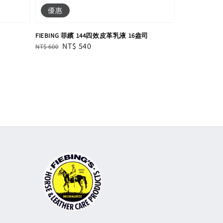
優惠
司
FIEBING 菲繽 144四效皮革乳液 16盎司
Regular
Sale
NT$ 540
NT$ 600
price
price