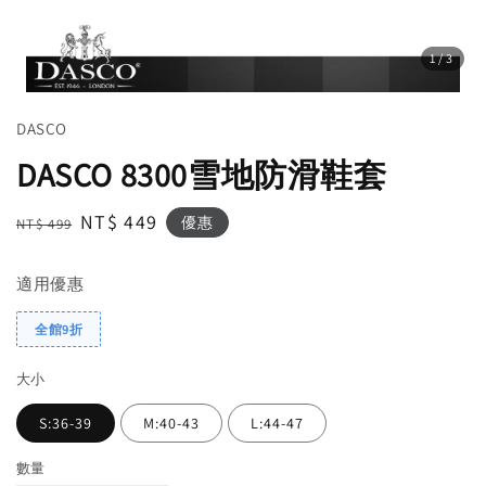
1
/3
DASCO
DASCO 8300雪地防滑鞋套
Regular
Sale
NT$ 449
優惠
NT$ 499
price
price
適用優惠
全館9折
大小
S:36-39
M:40-43
L:44-47
數量