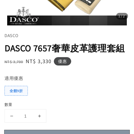
1
/2
DASCO
DASCO 7657奢華皮革護理套組
Regular
Sale
NT$ 3,330
優惠
NT$ 3,700
price
price
適用優惠
全館9折
數量