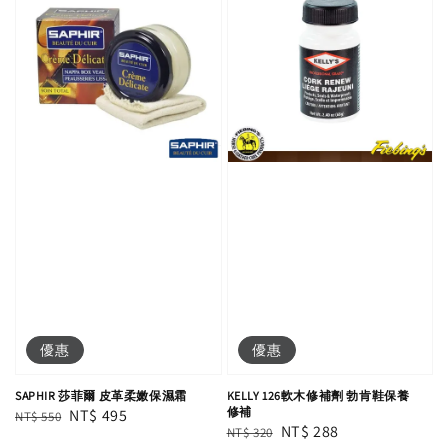
優惠
優惠
SAPHIR 莎菲爾 皮革柔嫩保濕霜
KELLY 126軟木修補劑 勃肯鞋保養
修補
Regular
Sale
NT$ 495
NT$ 550
Regular
Sale
NT$ 288
NT$ 320
price
price