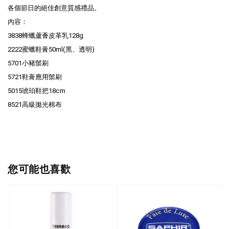
各個節日的絕佳創意質感禮品。
內容：
3838蜂蠟蘆薈皮革乳128g
2222蜜蠟鞋膏50ml(黑、透明)
5701小豬鬃刷
5721鞋膏應用鬃刷
5015琥珀鞋把18cm
8521高級拋光棉布
您可能也喜歡