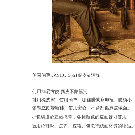
英國伯爵DASCO 5651麂皮清潔塊
使用簡易方便 麂皮不蒙髒污
鞋用橡皮擦，使用簡單，哪裡髒就擦哪裡。體積小
髒鞋立刻變新鞋。使用安心，不會刮傷麂皮絨面。
小包裝適於差旅攜帶，各種顏色的皮面皆可使用。
適用於鞋靴、皮衣、皮箱、包包等絨面材質的物品