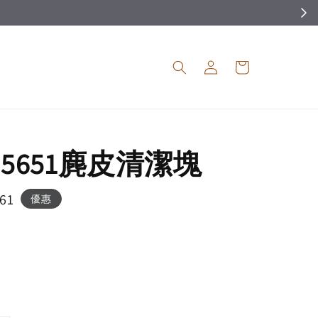
O 5651麂皮清潔塊
61
優惠