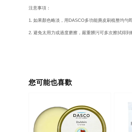
注意事項：
1. 如果顏色略淡，用DASCO多功能麂皮刷梳整均勻
2. 避免太用力或過度磨擦，嚴重髒污可多次擦拭得
您可能也喜歡