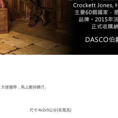
，方便攜帶，馬上擦掉髒汙。
。
尺寸:4x2x5公分(長寬高)