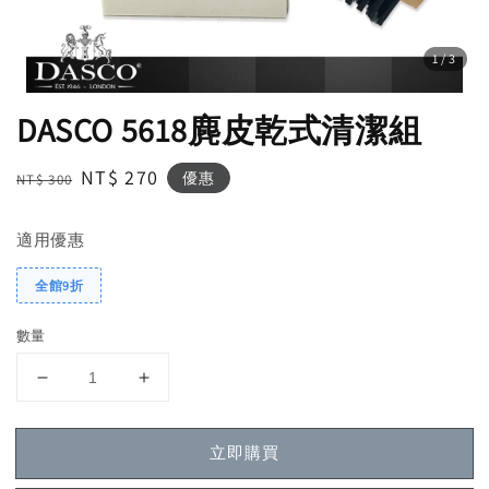
1
/3
DASCO 5618麂皮乾式清潔組
Regular
Sale
NT$ 270
優惠
NT$ 300
price
price
適用優惠
全館9折
數量
立即購買