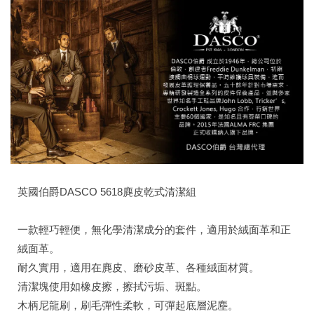
英國伯爵DASCO 5618麂皮乾式清潔組
一款輕巧輕便，無化學清潔成分的套件，適用於絨面革和正
絨面革。
耐久實用，適用在麂皮、磨砂皮革、各種絨面材質。
清潔塊使用如橡皮擦，擦拭污垢、斑點。
木柄尼龍刷，刷毛彈性柔軟，可彈起底層泥塵。