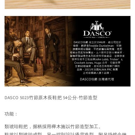
DASCO 5023竹節原木長鞋把 54公分-竹節造型
功能：
類琥珀鞋把，握柄採用櫸木施以竹節造型加工。
鞋拔以類琥珀成型，另一端則設計搔背造型。附吊掛鍍金鍊