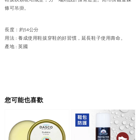
條可吊掛。
長度：約54公分
用法 : 養成使用鞋拔穿鞋的好習慣，延長鞋子使用壽命。
產地 : 英國
您可能也喜歡