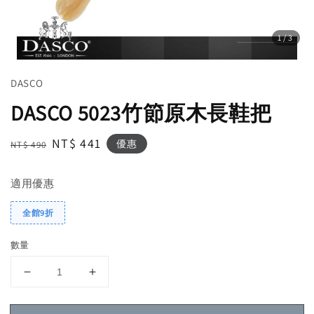
1
/3
DASCO
DASCO 5023竹節原木長鞋把
Regular
Sale
NT$ 441
優惠
NT$ 490
price
price
適用優惠
全館9折
數量