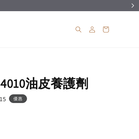
O 4010油皮養護劑
15
優惠