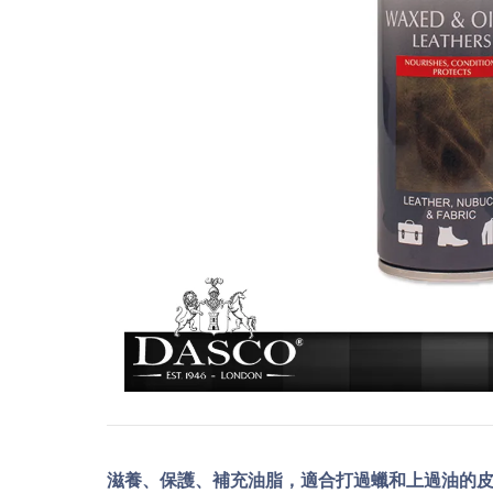
滋養、保護、補充油脂，適合打過蠟和上過油的皮