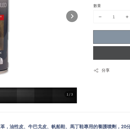
數量
分享
1
/3
革，油性皮、牛巴戈皮、帆船鞋、馬丁鞋專用的養護噴劑，20