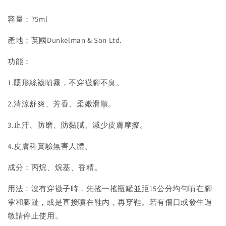
容量：75ml
產地：英國Dunkelman & Son Ltd.
功能：
1.隱形絲襪噴霧，不穿襪腳不臭。
2.清涼舒爽、芳香、柔嫩滑順。
3.止汗、防磨、防黏膩、減少皮膚摩擦。
4.皮膚科實驗無害人體。
成分：丙烷、烷基、香精。
用法：沒有穿襪子時，先搖一搖瓶罐並距15公分均勻噴在腳
掌和腳趾，或是直接噴在鞋內，再穿鞋。若有傷口或發生過
敏請停止使用。