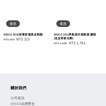
優惠
優惠
DASCO 6016前掌舒適真皮鞋墊
DASCO 1631男鞋原木楦鞋器 擴鞋
(送皮革軟化劑)
Regular
Sale
NT$ 315
NT$ 350
Regular
Sale
NT$ 1,782
NT$ 1,980
price
price
price
price
關於我們
公司資訊
DASCO品牌歷史