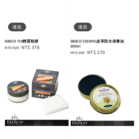
優惠
優惠
DASCO 715輕質鞋撐
DASCO 3333V01皮革防水保養油
100ml
Regular
Sale
NT$ 378
NT$ 420
Regular
Sale
NT$ 270
NT$ 300
price
price
price
price