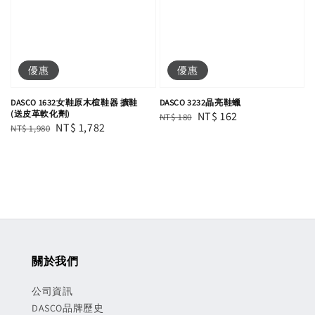
優惠
優惠
DASCO 1632女鞋原木楦鞋器 擴鞋
DASCO 3232晶亮鞋蠟
(送皮革軟化劑)
Regular
Sale
NT$ 162
NT$ 180
Regular
Sale
NT$ 1,782
NT$ 1,980
price
price
price
price
關於我們
公司資訊
DASCO品牌歷史