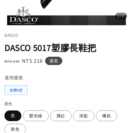
1
/2
DASCO
DASCO 5017塑膠長鞋把
Regular
Sale
NT$ 216
優惠
NT$ 240
price
price
適用優惠
全館9折
顏色
黑
螢光綠
酒紅
深藍
橘色
黃色