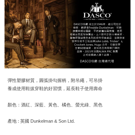
彈性塑膠材質，圓弧掛勾握柄，附吊繩，可吊掛
養成使用鞋拔穿鞋的好習慣，延長鞋子使用壽命
顏色：酒紅、深藍、黃色、橘色、螢光綠、黑色
產地 : 英國 Dunkelman & Son Ltd.