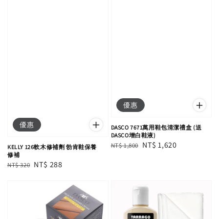
優惠
優惠
DASCO 7671萬用鞋包清潔禮盒 (送
DASCO增白鞋液)
Regular
Sale
NT$ 1,620
NT$ 1,800
KELLY 126軟木修補劑 勃肯鞋保養
修補
price
price
Regular
Sale
NT$ 288
NT$ 320
price
price