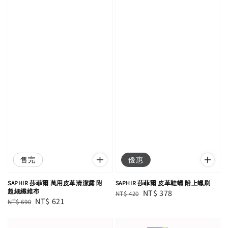
優惠
售完
優惠
SAPHIR 莎菲爾 萬用皮革清潔露 附
SAPHIR 莎菲爾 皮革鞋蠟 附上蠟刷
超細纖維布
Regular
Sale
NT$ 378
NT$ 420
Regular
Sale
NT$ 621
NT$ 690
price
price
price
price