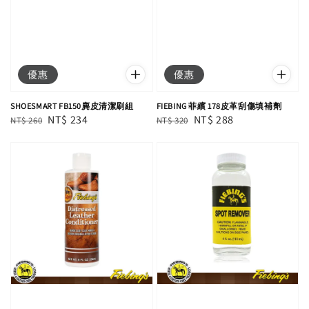
優惠
優惠
SHOESMART FB150麂皮清潔刷組
FIEBING 菲繽 178皮革刮傷填補劑
Regular
Sale
NT$ 234
Regular
Sale
NT$ 288
NT$ 260
NT$ 320
price
price
price
price