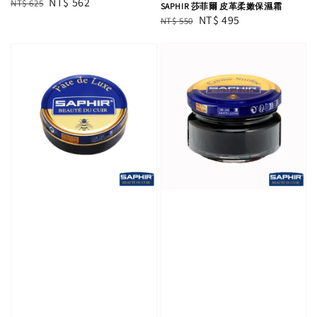
Regular
Sale
NT$ 562
NT$ 625
SAPHIR 莎菲爾 皮革柔嫩保濕霜
price
price
Regular
Sale
NT$ 495
NT$ 550
price
price