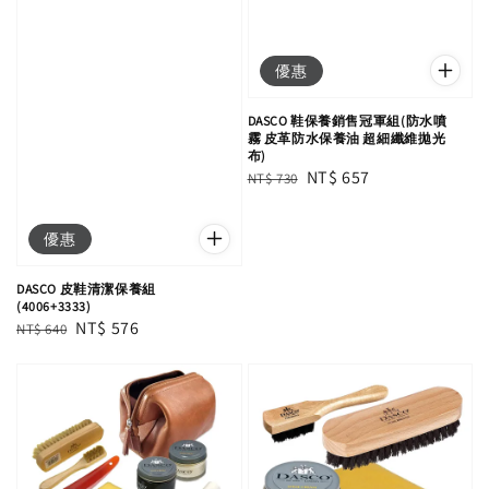
優惠
DASCO 鞋保養銷售冠軍組(防水噴
霧 皮革防水保養油 超細纖維拋光
布)
Regular
Sale
NT$ 657
NT$ 730
price
price
優惠
DASCO 皮鞋清潔保養組
(4006+3333)
Regular
Sale
NT$ 576
NT$ 640
price
price