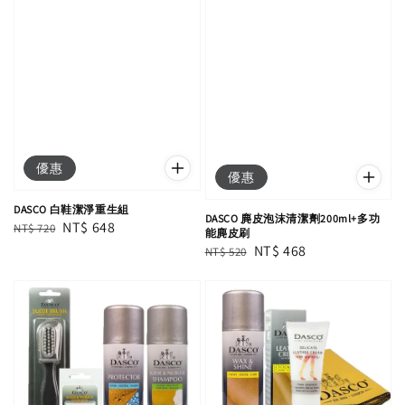
優惠
優惠
DASCO 白鞋潔淨重生組
DASCO 麂皮泡沫清潔劑200ml+多功
Regular
Sale
NT$ 648
NT$ 720
能麂皮刷
price
price
Regular
Sale
NT$ 468
NT$ 520
price
price