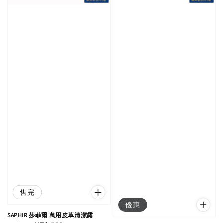
優惠
售完
優惠
SAPHIR 莎菲爾 萬用皮革清潔露