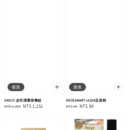
優惠
優惠
DASCO 皮衣清潔保養組
SHOESMART ck206足炭粉
Regular
Sale
NT$ 1,251
Regular
Sale
NT$ 80
NT$ 1,390
NT$ 89
price
price
price
price