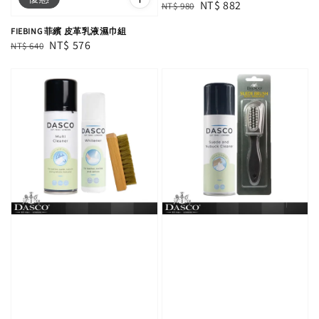
Regular
Sale
NT$ 882
NT$ 980
price
price
FIEBING 菲繽 皮革乳液濕巾組
Regular
Sale
NT$ 576
NT$ 640
price
price