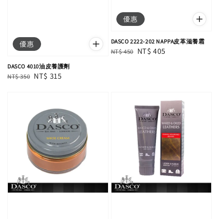
優惠
DASCO 2222-202 NAPPA皮革滋養霜
優惠
Regular
Sale
NT$ 405
NT$ 450
price
price
DASCO 4010油皮養護劑
Regular
Sale
NT$ 315
NT$ 350
price
price