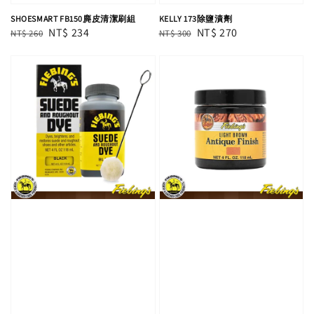
SHOESMART FB150麂皮清潔刷組
KELLY 173除鹽漬劑
Regular
Sale
NT$ 234
Regular
Sale
NT$ 270
NT$ 260
NT$ 300
price
price
price
price