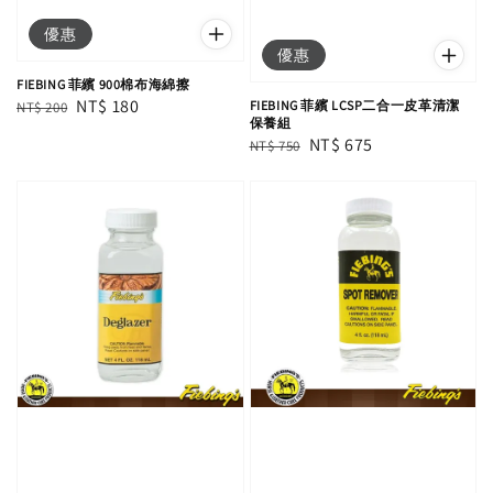
優惠
優惠
FIEBING 菲繽 900棉布海綿擦
Regular
Sale
NT$ 180
FIEBING 菲繽 LCSP二合一皮革清潔
NT$ 200
保養組
price
price
Regular
Sale
NT$ 675
NT$ 750
price
price