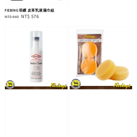
price
price
FIEBING 菲繽 皮革乳液濕巾組
Regular
Sale
NT$ 576
NT$ 640
price
price