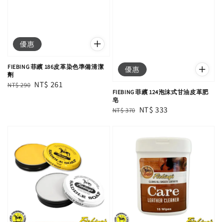
優惠
FIEBING 菲繽 186皮革染色準備清潔
優惠
劑
Regular
Sale
NT$ 261
NT$ 290
FIEBING 菲繽 124泡沫式甘油皮革肥
price
price
皂
Regular
Sale
NT$ 333
NT$ 370
price
price