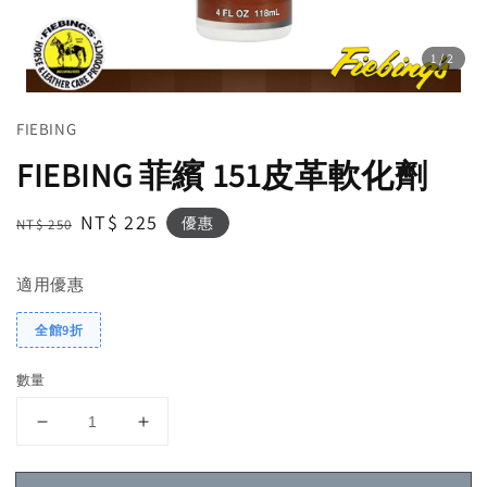
1
/2
FIEBING
FIEBING 菲繽 151皮革軟化劑
Regular
Sale
NT$ 225
優惠
NT$ 250
price
price
適用優惠
全館9折
數量